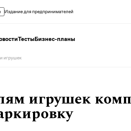
Издание для предпринимателей
овости
Тесты
Бизнес-планы
и игрушек
лям игрушек ком
маркировку