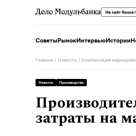
На сайт банка
Советы
Рынок
Интервью
Истории
Н
Главная
/
Новости
/ Компенсация маркировк
Новости
Производство
Производите
затраты на 