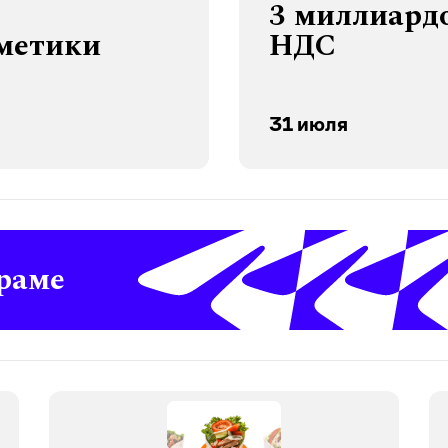
3 миллиардо
сметики
НДС
31 июля
раме