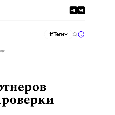
#Теги
аде
ртнеров
проверки