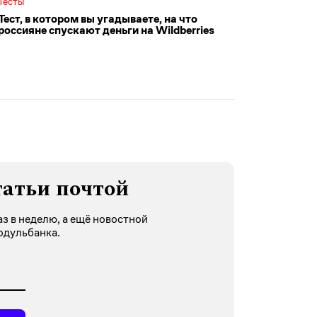
Тесты
Тест, в котором вы угадываете, на что
россияне спускают деньги на Wildberries
татьи почтой
з в неделю, а ещё новостной
одульбанка.