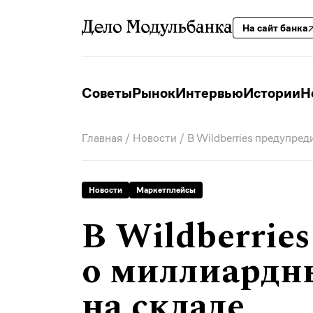
На сайт банка
Советы
Рынок
Интервью
Истории
Н
Главная
/
Новости
/ В Wildberries предупред
Новости
Маркетплейсы
В Wildberrie
о миллиардны
на складе