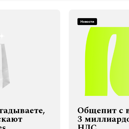
Новости
угадываете,
Общепит с 
скают
3 миллиардо
es
НДС