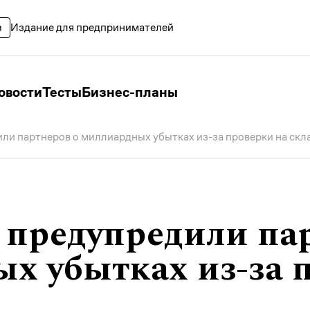
Издание для предпринимателей
овости
Тесты
Бизнес-планы
или партнеров о миллиардных убытках из-за проверки на скл
s предупредили па
х убытках из-за 