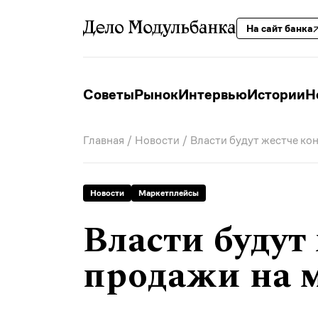
На сайт банка
Советы
Рынок
Интервью
Истории
Н
Главная
/
Новости
/ Власти будут жестче ко
Новости
Маркетплейсы
Власти будут
продажи на 