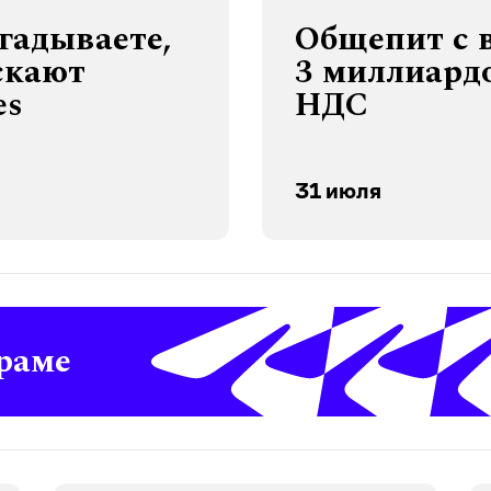
угадываете,
Общепит с 
скают
3 миллиардо
es
НДС
31 июля
раме