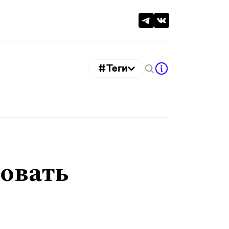
#Теги
овать