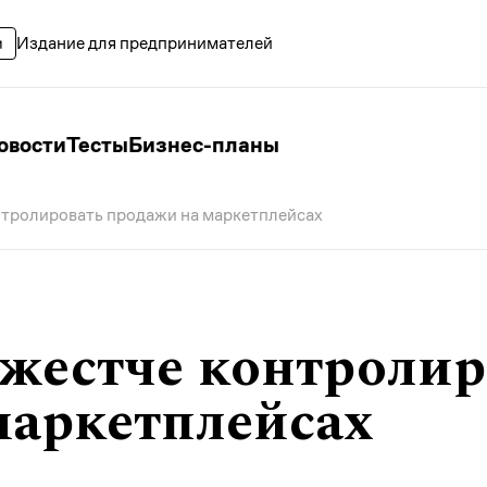
Издание для предпринимателей
овости
Тесты
Бизнес-планы
нтролировать продажи на маркетплейсах
 жестче контролир
маркетплейсах