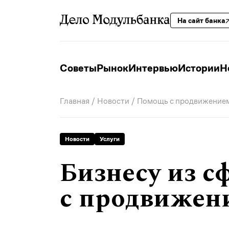
На сайт банка
Советы
Рынок
Интервью
Истории
Н
Главная
/
Новости
/ Помощь с продвижением
Новости
Услуги
Бизнесу из с
с продвижен