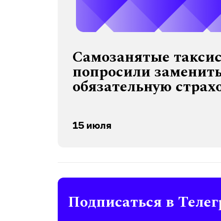
Самозанятые такси
попросили заменит
обязательную страх
пассажиров на кол
добровольную
15 июля
Подписаться в Телег