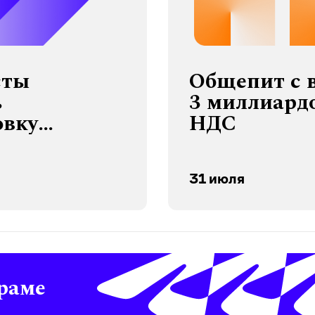
сты
Общепит с 
ь
3 миллиардо
овку
НДС
лективную
31 июля
раме