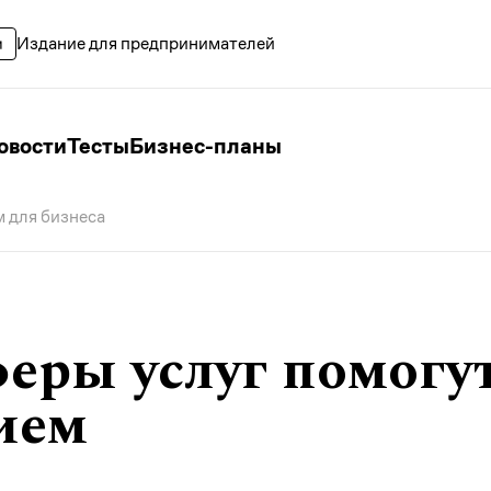
Издание для предпринимателей
овости
Тесты
Бизнес-планы
 для бизнеса
феры услуг помогу
ием