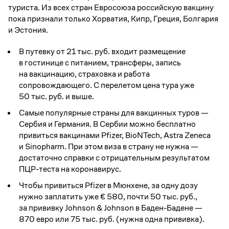
туриста. Из всех стран Евросоюза российскую вакцину
пока признали только Хорватия, Кипр, Греция, Болгария
и Эстония.
В путевку от 21 тыс. руб. входит размещение
в гостинице с питанием, трансферы, запись
на вакцинацию, страховка и работа
сопровождающего. С перелетом цена тура уже
50 тыс. руб. и выше.
Самые популярные страны для вакцинных туров —
Сербия и Германия. В Сербии можно бесплатно
привиться вакцинами Pfizer, BioNTech, Astra Zeneca
и Sinopharm. При этом виза в страну не нужна —
достаточно справки с отрицательным результатом
ПЦР-теста на коронавирус.
Чтобы привиться Pfizer в Мюнхене, за одну дозу
нужно заплатить уже € 580, почти 50 тыс. руб.,
за прививку Johnson & Johnson в Баден-Бадене —
870 евро или 75 тыс. руб. (нужна одна прививка).