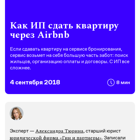
Как ИП сдать квартиру
через Airbnb
Если сдавать квартиру на сервисе бронирования,
сервис возьмет на себя большую часть забот: поиск
жильцов, организацию оплаты и договоры. С ИП все
сложнее.
4 сентября 2018
8 мин
Александра Тюрина
Эксперт —
, старший юрист
юридической фирма «Гин и партнеры»
. Записали