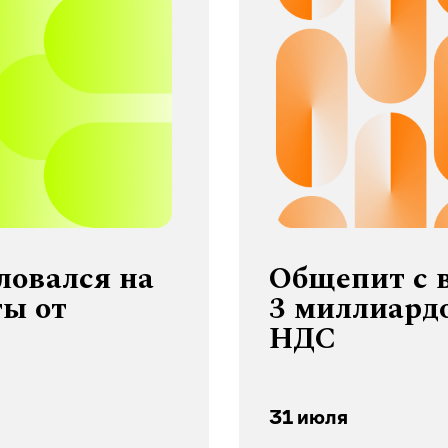
ловался на
Общепит с 
ты от
3 миллиардо
НДС
31 июля