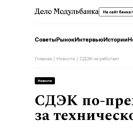
На сайт банка
Советы
Рынок
Интервью
Истории
Н
Главная
/
Новости
/ СДЭК не работает
Новости
СДЭК по-преж
за техническ