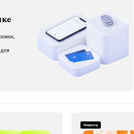
нке
ровок,
 для
Новости