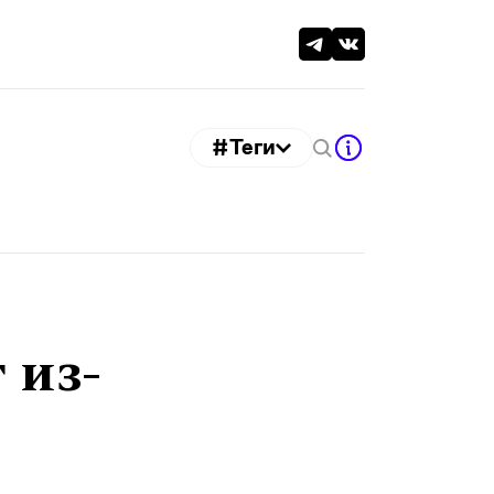
#Теги
 из-