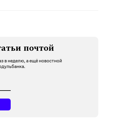
татьи почтой
з в неделю, а ещё новостной
одульбанка.