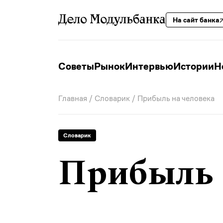
На сайт банка
Советы
Рынок
Интервью
Истории
Н
Главная
/
Словарик
/ Прибыль на человека
Словарик
Прибыль 