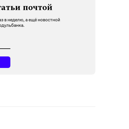
татьи почтой
з в неделю, а ещё новостной
одульбанка.