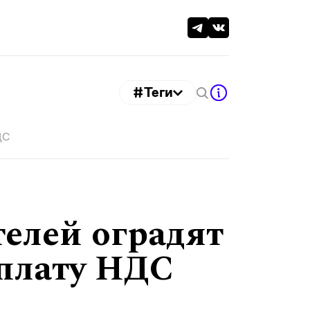
#Теги
ДС
елей оградят
уплату НДС