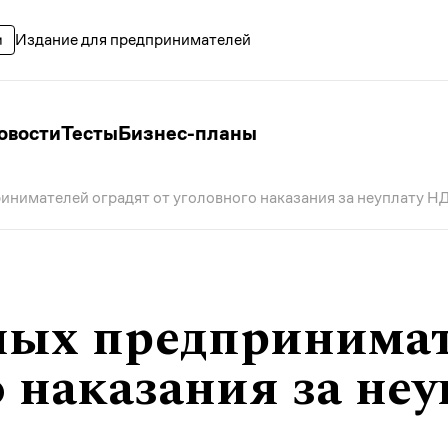
Издание для предпринимателей
овости
Тесты
Бизнес-планы
нимателей оградят от уголовного наказания за неуплату Н
ных предпринимат
о наказания за не