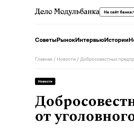
На сайт банка
Советы
Рынок
Интервью
Истории
Н
Главная
/
Новости
/ Добросовестных предпри
Новости
Добросовест
от уголовног