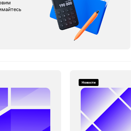
товим
имайтесь
Новости