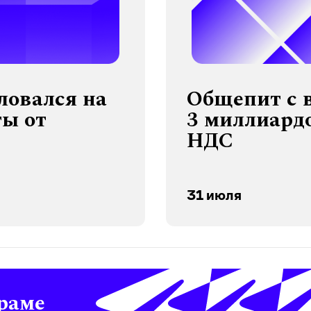
ловался на
Общепит с 
ты от
3 миллиардо
НДС
31 июля
раме