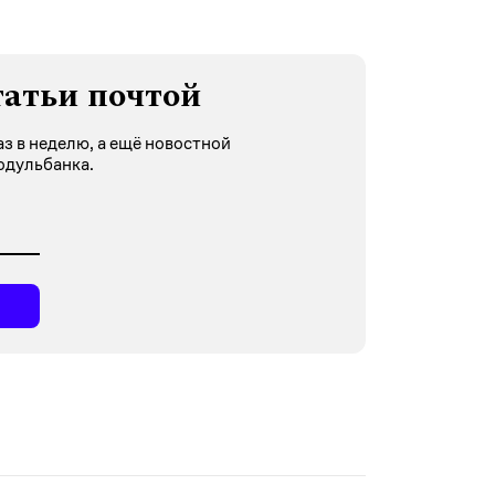
татьи почтой
з в неделю, а ещё новостной
одульбанка.