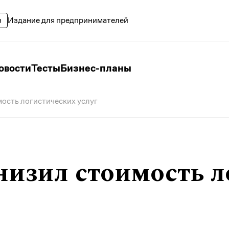
Издание для предпринимателей
овости
Тесты
Бизнес-планы
мость логистических услуг
снизил стоимость 