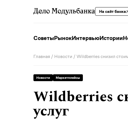
На сайт банка
Советы
Рынок
Интервью
Истории
Н
Главная
/
Новости
/ Wildberries снизил стои
Новости
Маркетплейсы
Wildberries 
услуг