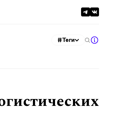
#Теги
логистических