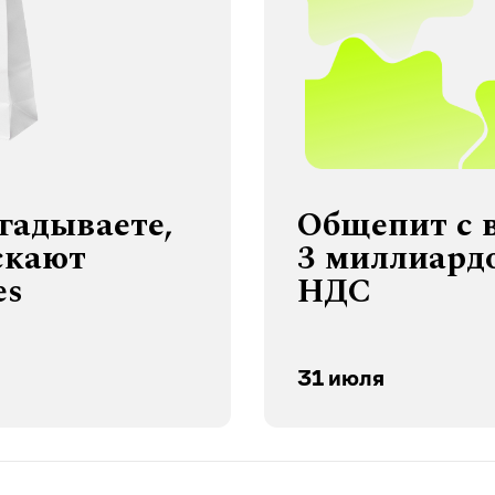
угадываете,
Общепит с 
скают
3 миллиардо
es
НДС
31 июля