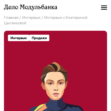
Главная
/
Интервью
/ Интервью с Екатериной
Цыганковой
Интервью
Продажи