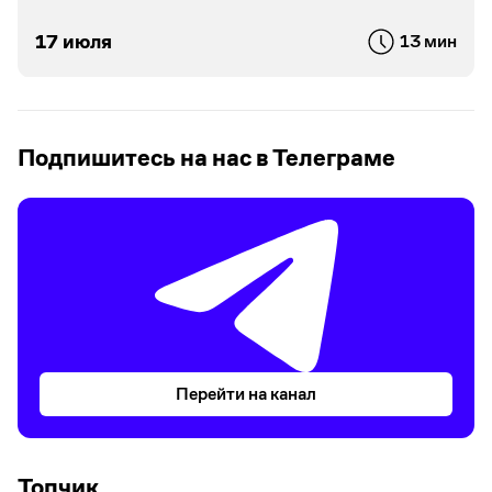
на перегретом рынке
 мин
30 мая
2 м
Подпишитесь на нас в Телеграме
Перейти на канал