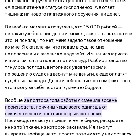
платежное поручение в статусе «в обработке». Я такая:
«А пришлите-ка в статусе «исполнено». А в ответ
тишина: ни нового платежного поручения, ни денег.
В какой-то момент я подумала, что 15 000 рублей —
не такие уж большие деньги, может, закрыть глаза на всё
это. И поняла, что нет, меня задело такое отношение
ко мне. Я сказала им, что подам в суд, но мне
не поверили и сказали: «А подавай». И я наняла юриста
и действительно подала на них в суд. Разбирательство
тянулось полгода, в итоге иск удовлетворили:
по решению суда она вернут мне деньги, а еще оплатят
судебные расходы. Деньги небольшие, но сам факт того,
что я могу за себя постоять, меня взбодрил.
Вообще
за полтора года работы я сменила восемь
производств, причины чаще всего одни: шьют
некачественно и постоянно срывают сроки
.
Производства могут пришить не те бирки, раскроить
не из той ткани, из которой заказали. Или могут
выкроить вообще не то, просто потому что у них остался