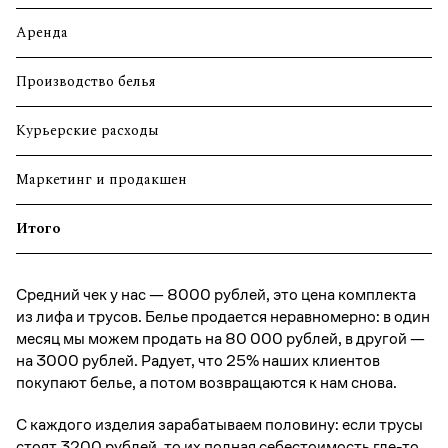
Аренда
20
Производство белья
70
Курьерские расходы
12
Маркетинг и продакшен
57
Итого
15
Средний чек у нас — 8000 рублей, это цена комплекта
из лифа и трусов. Белье продается неравномерно: в один
месяц мы можем продать на 80 000 рублей, в другой —
на 3000 рублей. Радует, что 25% наших клиентов
покупают белье, а потом возвращаются к нам снова.
С каждого изделия зарабатываем половину: если трусы
стоят 3200 рублей, то их полная себестоимость где-то