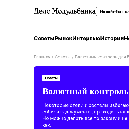
На сайт банка
Советы
Рынок
Интервью
Истории
Н
Главная
/
Советы
/ Валютный контроль для 
Советы
Валютный контроль
Некоторые отели и хостелы избегаю
собирать документы, проходить валю
Но можно делать все по закону и н
как.