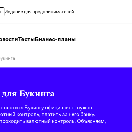
Издание для предпринимателей
овости
Тесты
Бизнес-планы
Букинга
 для Букинга
т платить Букингу официально: нужно
тный контроль, платить за него банку.
е проходить валютный контроль. Объясняем,