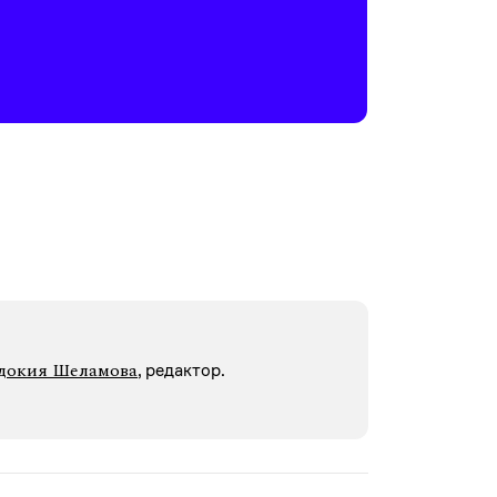
докия Шеламова
, редактор.