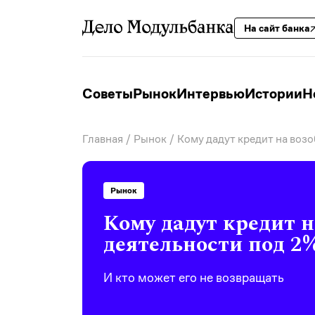
На сайт банка
Советы
Рынок
Интервью
Истории
Н
Главная
/
Рынок
/ Кому дадут кредит на воз
Рынок
Кому дадут кредит 
деятельности под 2
И кто может его не возвращать