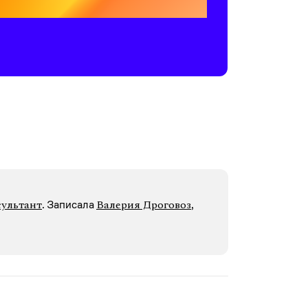
сультант
Валерия Дроговоз
. Записалa
,