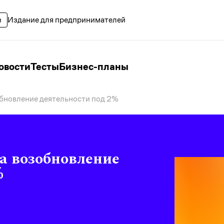
Издание для предпринимателей
овости
Тесты
Бизнес-планы
обновление деятельности под 2%
на возобновление
%