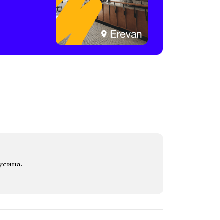
усина
.