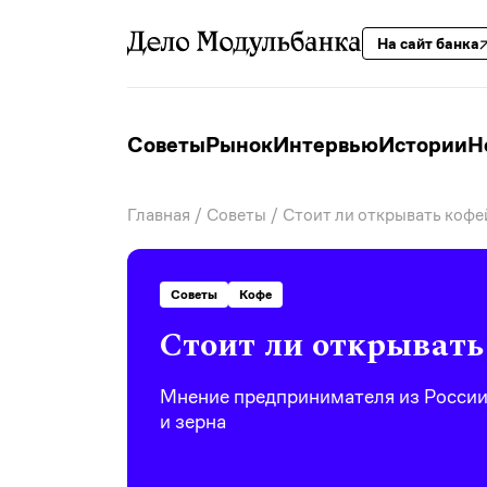
На сайт банка
Советы
Рынок
Интервью
Истории
Н
Главная
/
Советы
/ Стоит ли открывать кофе
Советы
Кофе
Стоит ли открывать
Мнение предпринимателя из России 
и зерна