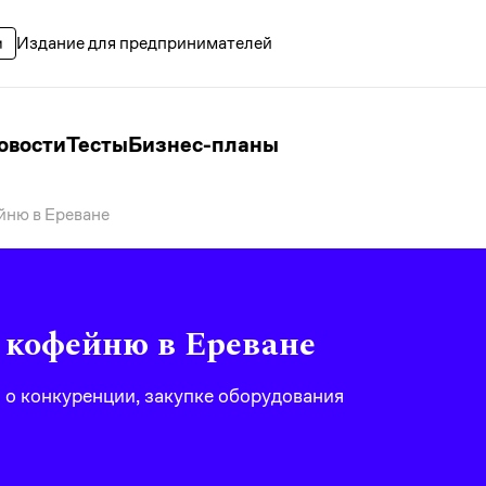
Издание для предпринимателей
овости
Тесты
Бизнес-планы
йню в Ереване
 кофейню в Ереване
о конкуренции, закупке оборудования