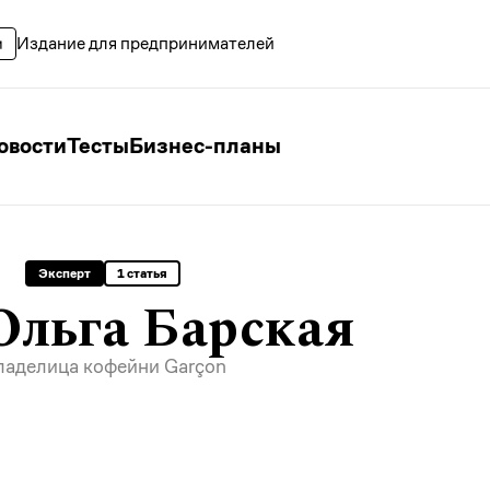
Издание для предпринимателей
овости
Тесты
Бизнес-планы
Эксперт
1 статья
Ольга Барская
ладелица кофейни
Garçon