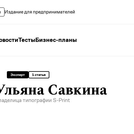
Издание для предпринимателей
овости
Тесты
Бизнес-планы
Эксперт
1 статья
Ульяна Савкина
ладелица
типографии S-Print