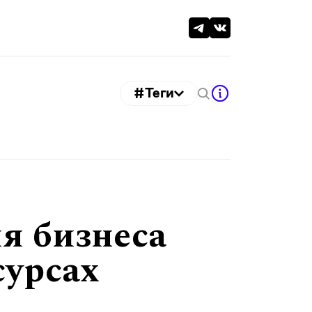
#Теги
я бизнеса
сурсах