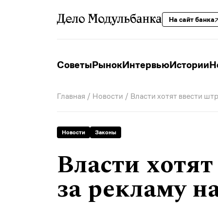
На сайт банка
Советы
Рынок
Интервью
Истории
Н
Главная
/
Новости
/ Власти хотят ввести шт
Новости
Законы
Власти хотят
за рекламу н