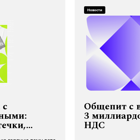
Новости
 с
Общепит с 
ными:
3 миллиардо
течки,
НДС