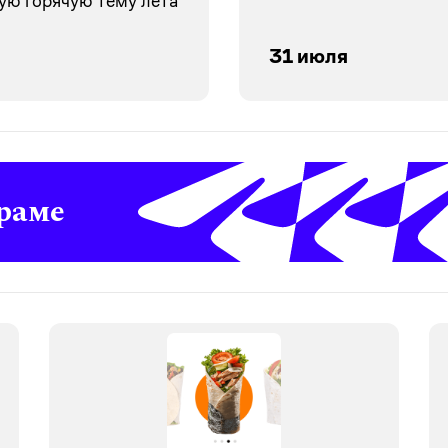
ую горячую тему лета
31 июля
раме