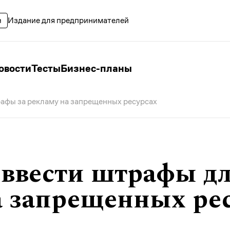
Издание для предпринимателей
овости
Тесты
Бизнес-планы
рафы за рекламу на запрещенных ресурсах
 ввести штрафы дл
а запрещенных ре