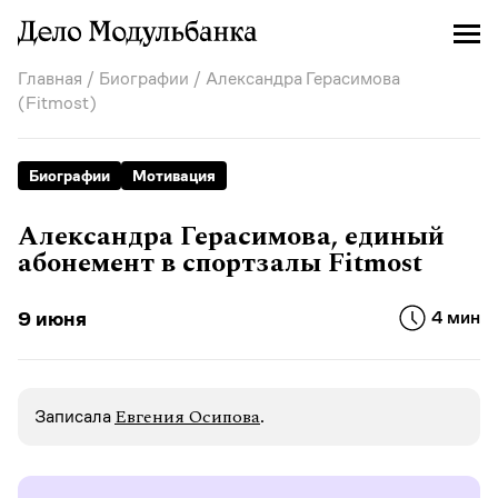
Главная
/
Биографии
/ Александра Герасимова
(Fitmost)
Биографии
Мотивация
Александра Герасимова, единый
абонемент в спортзалы Fitmost
9 июня
4 мин
Евгения Осипова
Записалa
.