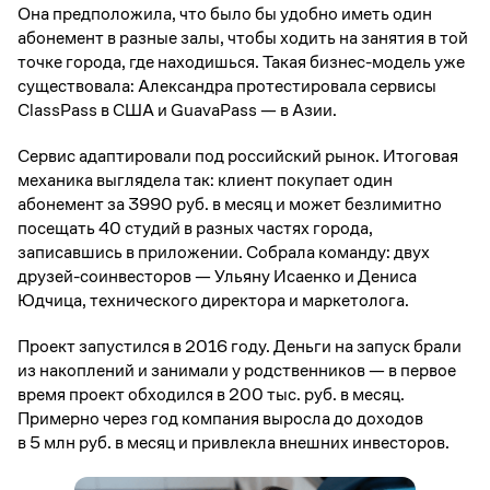
Она предположила, что было бы удобно иметь один
абонемент в разные залы, чтобы ходить на занятия в той
точке города, где находишься. Такая бизнес-модель уже
существовала: Александра протестировала сервисы
ClassPass в США и GuavaPass — в Азии.
Сервис адаптировали под российский рынок. Итоговая
механика выглядела так: клиент покупает один
абонемент за 3990 руб. в месяц и может безлимитно
посещать 40 студий в разных частях города,
записавшись в приложении. Собрала команду: двух
друзей-соинвесторов — Ульяну Исаенко и Дениса
Юдчица, технического директора и маркетолога.
Проект запустился в 2016 году. Деньги на запуск брали
из накоплений и занимали у родственников — в первое
время проект обходился в 200 тыс. руб. в месяц.
Примерно через год компания выросла до доходов
в 5 млн руб. в месяц и привлекла внешних инвесторов.