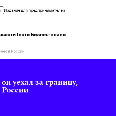
Издание для предпринимателей
овости
Тесты
Бизнес-планы
знес в России
 он уехал за границу,
в России