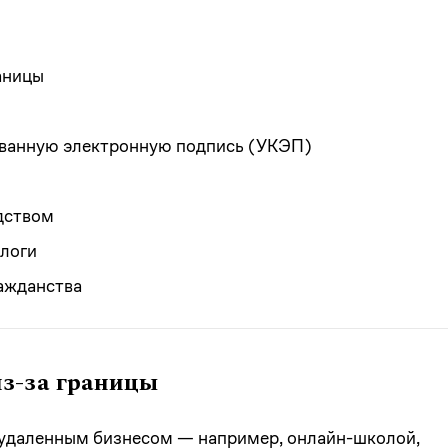
аницы
ванную электронную подпись (УКЭП)
дством
алоги
ажданства
из-за границы
ы удаленным бизнесом — например, онлайн-школой,