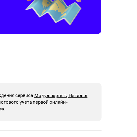
Модульюрист
Наталья
ждения сервиса
,
логового учета первой онлайн-
ва
.