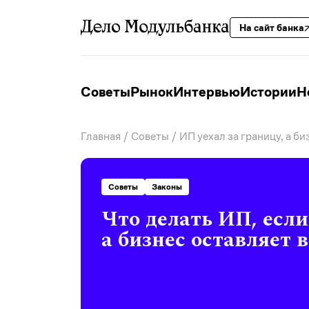
На сайт банка
Советы
Рынок
Интервью
Истории
Н
Главная
/
Советы
/ ИП уехал за границу, а би
Советы
Законы
Что делать ИП, если
а бизнес оставляет 