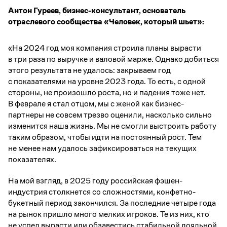
Антон Гуреев, бизнес-консультант, основатель
отраслевого сообщества «Человек, который шьет»:
«На 2024 год моя компания строила планы вырасти
в три раза по выручке и валовой марже. Однако добиться
этого результата не удалось: закрываем год
с показателями на уровне 2023 года. То есть, с одной
стороны, не произошло роста, но и падения тоже нет.
В феврале я стал отцом, мы с женой как бизнес-
партнеры не совсем трезво оценили, насколько сильно
изменится наша жизнь. Мы не смогли выстроить работу
таким образом, чтобы идти на постоянный рост. Тем
не менее нам удалось зафиксироваться на текущих
показателях.
На мой взгляд, в 2025 году российская фэшен-
индустрия столкнется со сложностями, конфетно-
букетный период закончился. За последние четыре года
на рынок пришло много мелких игроков. Те из них, кто
не успел вырасти или обзавестись стабильной лояльной