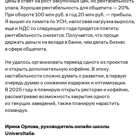
цены в ответ на рост закупочных цен, но рентабельность
упала. Хорошая рентабельность для общепита — 20%.
При обороте 100 млн руб. в год 20 млн руб. — прибыль.
Я вышел из лимита по УСН, налоговая нагрузка выросла,
еще и НДС со следующего года придется платить:
рентабельность снизится. Получается, что проще
держать деньги на вкладе в банке, чем делать бизнес
в сфере общепита.
Не удалось организовать переезд одного из проектов
и открыть дополнительную кофейню. В эпоху
нестабильности сложно думать о развитии, в первую
очередь думаю о снижении издержек и оптимизации.
В 2025 году я планирую открыть ресторан и кофейню,
рассматриваю возможность закрытия одного
из текущих заведений, также планирую нарастить
команду».
Ирина Орлова, руководитель онлайн-школы
UniversItalia: