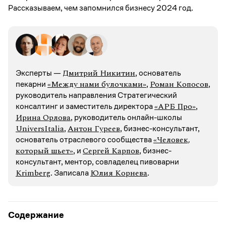
Рассказываем, чем запомнился бизнесу 2024 год.
Дмитрий Никитин
Эксперты —
, основатель
«Между нами булочками»
Роман Копосов
пекарни
,
,
руководитель направления Стратегический
«АРБ Про»
консалтинг и заместитель директора
,
Ирина Орлова
, руководитель онлайн-школы
UniversItalia
Антон Гуреев
,
, бизнес-консультант,
«Человек,
основатель отраслевого сообщества
который шьет»
Сергей Карпов
, и
, бизнес-
консультант, ментор, совладелец пивоварни
Krimberg
Юлия Корнева
. Записалa
.
Содержание