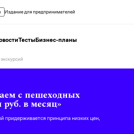
Издание для предпринимателей
овости
Тесты
Бизнес-планы
 экскурсий
чаем с пешеходных
 руб. в месяц»
ый придерживается принципа низких цен,