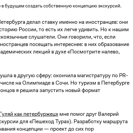
 в будущем создать собственную концепцию экскурсий.
етербурга делал ставку именно на иностранцев: они
торию России, то есть их легче удивить. Но к нашим
коязычные слушатели. Они говорили, что, если
ностранцев посещать интереснее: в них образование
академических лекций в духе «Посмотрите налево,
т ушла в другую сферу: окончила магистратуру по PR-
м числе на Олимпиаде в Сочи. Но туризм в Петербурге
 концов я решила запустить новый формат
Гуляй как петербуржец»
мне помог друг Валерий
кскурсии для «Пешеход Тура»). Разработку маршрута
мывания концепции — проект до сих пор