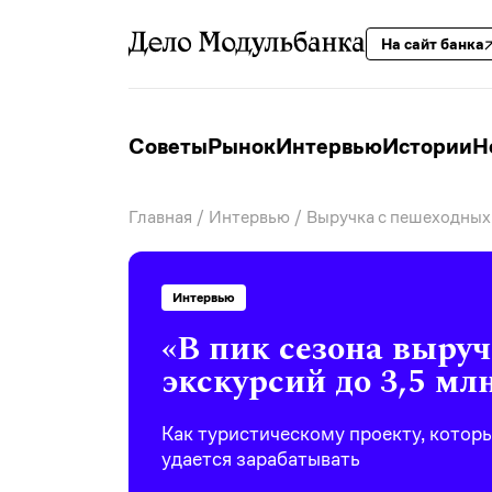
На сайт банка
Советы
Рынок
Интервью
Истории
Н
Главная
/
Интервью
/ Выручка с пешеходных
Интервью
«В пик сезона выру
экскурсий до 3,5 млн
Как туристическому проекту, котор
удается зарабатывать