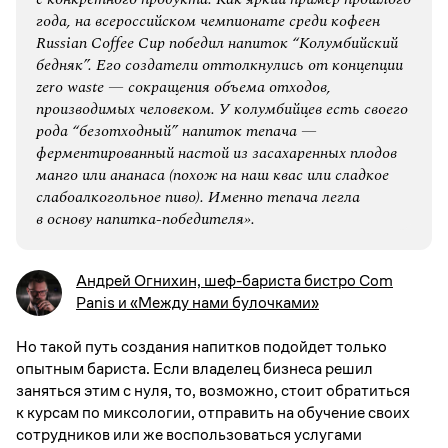
года, на всероссийском чемпионате среди кофеен
Russian Coffee Cup победил напиток “Колумбийский
бедняк”. Его создатели оттолкнулись от концепции
zero waste — сокращения объема отходов,
производимых человеком. У колумбийцев есть своего
рода “безотходный” напиток тепача —
ферментированный настой из засахаренных плодов
манго или ананаса (похож на наш квас или сладкое
слабоалкогольное пиво). Именно тепача легла
в основу напитка-победителя».
Андрей Огнихин, шеф-бариста бистро Com
Panis и «Между нами булочками»
Но такой путь создания напитков подойдет только
опытным бариста. Если владелец бизнеса решил
заняться этим с нуля, то, возможно, стоит обратиться
к курсам по миксологии, отправить на обучение своих
сотрудников или же воспользоваться услугами