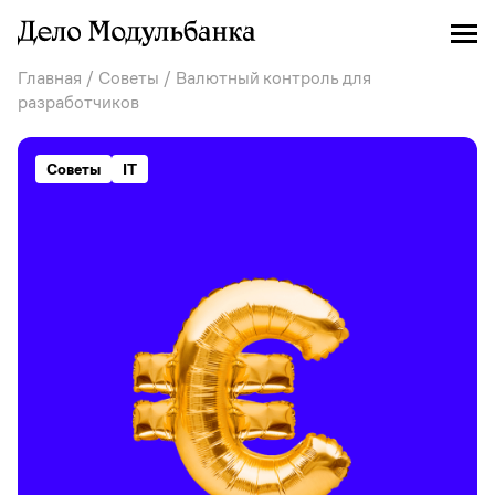
Главная
/
Советы
/ Валютный контроль для
разработчиков
Советы
IT