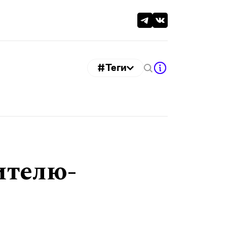
#Теги
ителю-