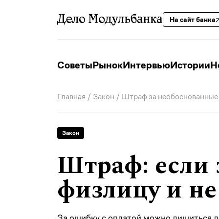
На сайт банка
Советы
Рынок
Интервью
Истории
Н
Главная
/
Закон
/ Штраф за необоснованные
Закон
Штраф: если 
физлицу и не
За ошибку с оплатой можно лишиться де