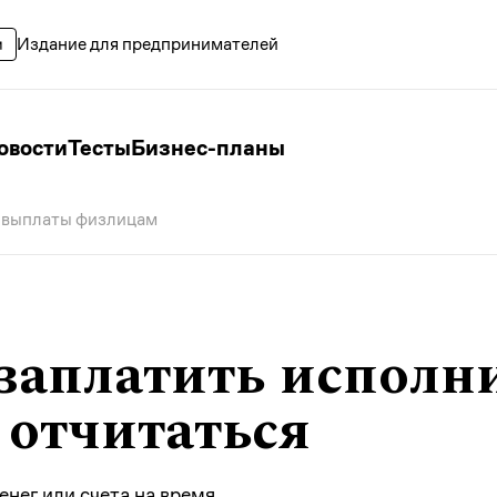
Издание для предпринимателей
овости
Тесты
Бизнес-планы
 выплаты физлицам
заплатить исполн
 отчитаться
нег или счета на время