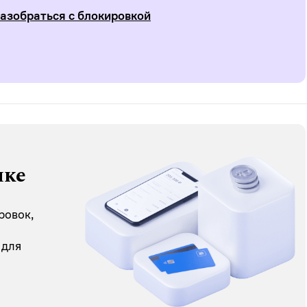
разобраться с блокировкой
нке
ровок,
 для