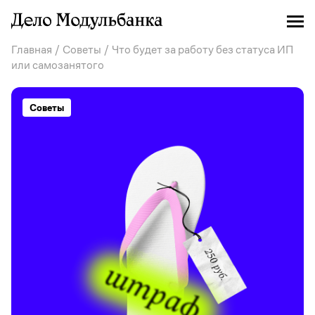
Главная
/
Советы
/ Что будет за работу без статуса ИП
или самозанятого
Советы