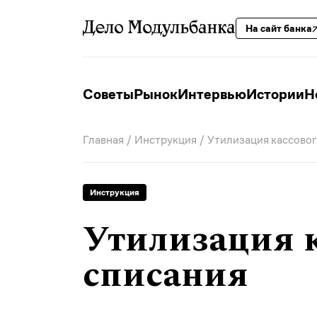
На сайт банка
Советы
Рынок
Интервью
Истории
Н
Главная
/
Инструкция
/ Утилизация кассовог
Инструкция
Утилизация к
списания