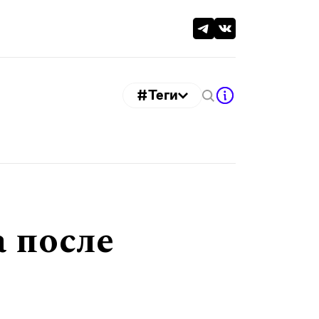
#Теги
 после