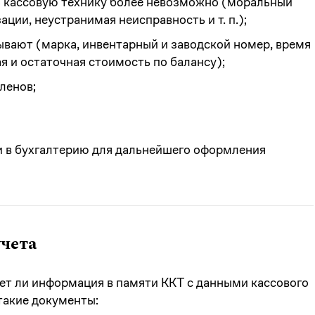
ь кассовую технику более невозможно (моральный
зации, неустранимая неисправность
и т. п.
);
ывают (марка, инвентарный и заводской номер, время
я и остаточная стоимость по балансу);
ленов;
ии в бухгалтерию для дальнейшего оформления
учета
ет ли информация в памяти ККТ с данными кассового
такие документы: