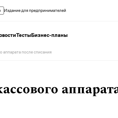
Издание для предпринимателей
овости
Тесты
Бизнес-планы
о аппарата после списания
ассового аппарата